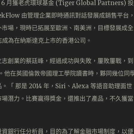
6 月獲老虎環球基金 (Tiger Global Partners) 投
SleekFlow 由管理企業即時通訊對話發展成銷售平台
外市場，現時已拓展至歐洲、南美洲，目標發展成全
更立志成為在納斯達克上市的香港公司。
立志創業的蔡廷峰，經過成功與失敗，屢敗屢戰，到
業公司。他在英國倫敦帝國理工學院讀書時，夥同幾位同
那是 2014 年，Siri、Alexa 等語音助理面世
市場潛力。比賽贏得獎金，還推出了產品，不久獲當
投資銀行任分析員，目的為了解金融市場制度，以便