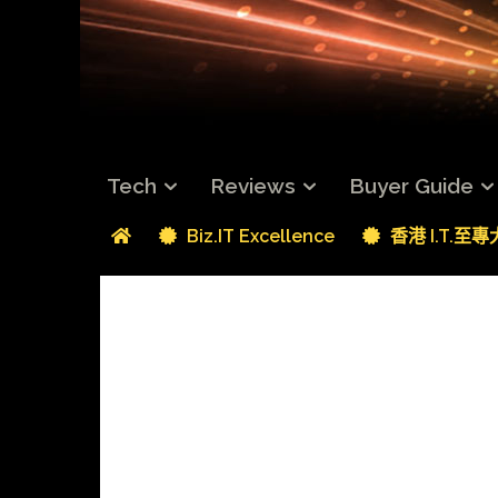
Tech
Reviews
Buyer Guide
Biz.IT Excellence
香港 I.T.至