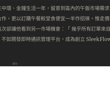
在中環、金鐘生活一年，留意到區內的午飯市場需求
合作，更以訂購午餐較堂食便宜一半作招徠。惟走價
次卻讓他看到另一市場機會：「 幾乎所有訂單來
如開發即時通訊管理平台，成為創立 SleekFlo
- 廣告 -