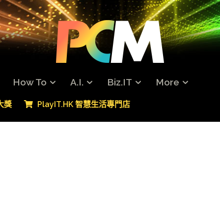
How To
A.I.
Biz.IT
More
專大獎
PlayIT.HK 智慧生活專門店