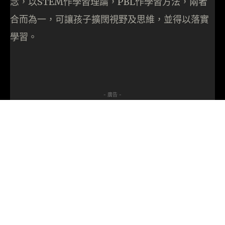
念，以STEM作學習理論，PBL作學習方法，兩者
合而為一，可讓孩子擴闊視野及思維，並得以落實
學習。
- 廣告 -