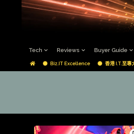
Tech
Reviews
Buyer Guide
Biz.IT Excellence
香港 I.T.至