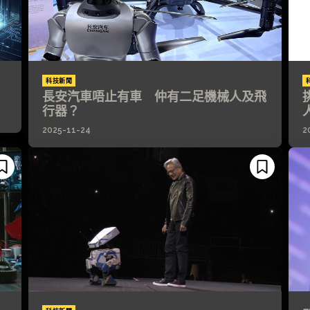
科技新聞
長安汽車唔止有車 仲有二足機械人及飛
行器？
2025-11-24
2