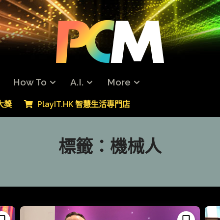
How To
A.I.
More
專大獎
PlayIT.HK 智慧生活專門店
標籤：
機械人