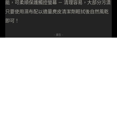
能，可柔順保護觸控螢幕 － 清理容易，大部分污漬
只要使用濕布配以適量麂皮清潔劑輕拭後自然風乾
即可！
- 廣告 -