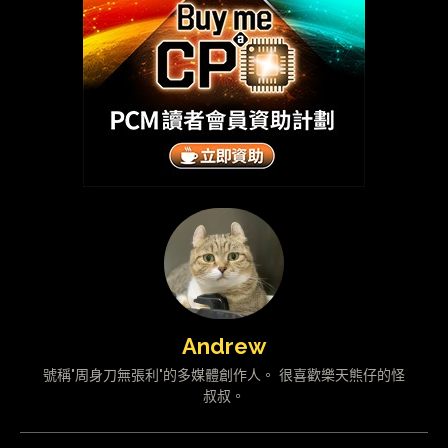
Andrew
號稱"周身刀無張利"的多媒體創作人。 很喜歡樂天熊仔的怪
叔叔。