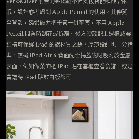
VersaCover 前蓋的磁鐵組不但支援智能喚醒 / 休
眠，設計亦考慮到 Apple Pencil 的使用，其伸延
至背殼，透過磁力把筆管一併牢套，不用 Apple
Pencil 閒置時刮花或拆離。後方硬殼配上邊框減震
結構可保護 iPad 的鋁材質之餘，厚薄設計也十分精
準，無礙 iPad Air 4 背面配合揭蓋磁吸吸附於金屬
表面，例如做菜的把 iPad 貼在雪櫃查看食譜，或是
會議時 iPad 貼於白板都可！