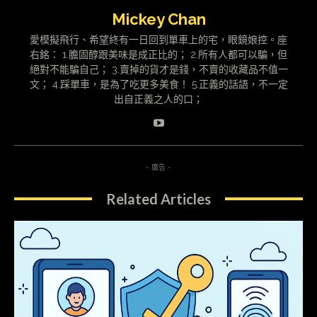
Mickey Chan
愛模擬飛行、希望終有一日回到單車上的宅，眼鏡娘控。座
右銘： 1.膽固醇跟美味是成正比的； 2.所有人都可以騙，但
絕對不能騙自己； 3.賣掉的貨才是錢，不賣的收藏品不值一
文； 4.踩單車，是為了吃更多美食！ 5.正義的話語，不一定
出自正義之人的口；
- 廣告 -
Related Articles