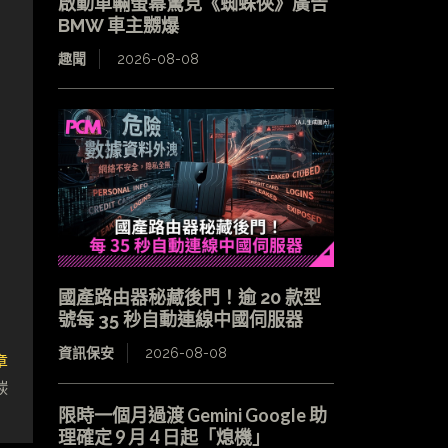
啟動車輛螢幕驚見《蜘蛛俠》廣告
BMW 車主嬲爆
趣聞
2026-08-08
國產路由器秘藏後門！逾 20 款型
號每 35 秒自動連線中國伺服器
資訊保安
2026-08-08
章
碳
限時一個月過渡 Gemini Google 助
理確定 9 月 4 日起「熄機」