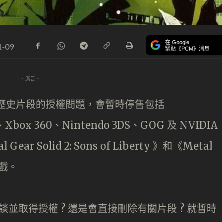
在 Google
1-09
緊貼《PCM》消息
- 廣告 -
歷史片段的授權問題，會暫時停售包括
w、Xbox 360、Nintendo 3DS、GOG 及 NVIDIA
r Solid 2: Sons of Liberty 》和《Metal
款遊戲。
洽談並取得授權 ? 還是會直接刪除有關片段 ? 就暫時