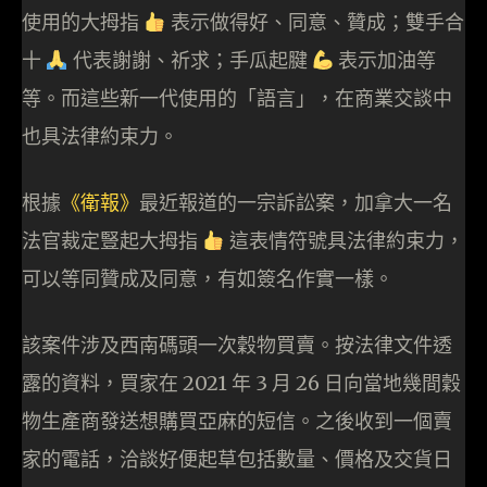
使用的大拇指
表示做得好、同意、贊成；雙手合
十
代表謝謝、祈求；手瓜起腱
表示加油等
等。而這些新一代使用的「語言」，在商業交談中
也具法律約束力。
根據
《衛報》
最近報道的一宗訴訟案，加拿大一名
法官裁定豎起大拇指
這表情符號具法律約束力，
可以等同贊成及同意，有如簽名作實一樣。
該案件涉及西南碼頭一次穀物買賣。按法律文件透
露的資料，買家在 2021 年 3 月 26 日向當地幾間穀
物生產商發送想購買亞麻的短信。之後收到一個賣
家的電話，洽談好便起草包括數量、價格及交貨日