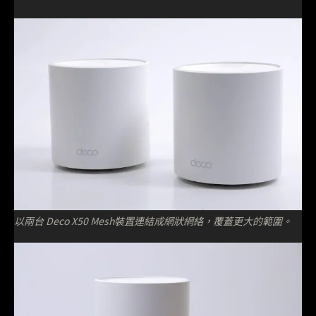
以兩台 Deco X50 Mesh裝置連結成網狀網絡，覆蓋更大的範圍。