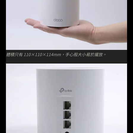
體積只有 110×110×114mm，手心般大小易於攏放。