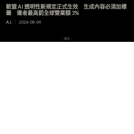
歐盟 AI 透明性新規定正式生效 生成內容必須加標
籤 違者最高罰全球營業額 3%
A.I.
2026-08-04
- 廣告 -