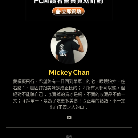
Mickey Chan
愛模擬飛行、希望終有一日回到單車上的宅，眼鏡娘控。座
右銘： 1.膽固醇跟美味是成正比的； 2.所有人都可以騙，但
絕對不能騙自己； 3.賣掉的貨才是錢，不賣的收藏品不值一
文； 4.踩單車，是為了吃更多美食！ 5.正義的話語，不一定
出自正義之人的口；
- 廣告 -