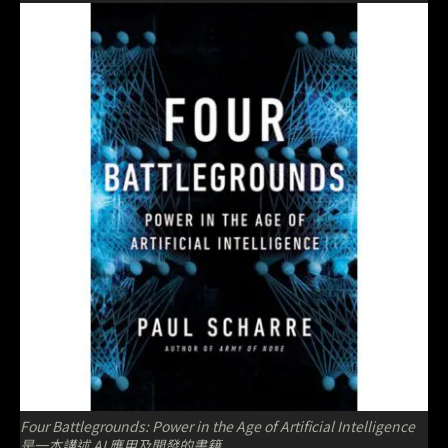
Four Battlegrounds: Power in the Age of Artificial Intelligence
是一本講述 AI 應用及開發的書籍