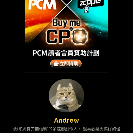
Andrew
號稱"周身刀無張利"的多媒體創作人。 很喜歡樂天熊仔的怪