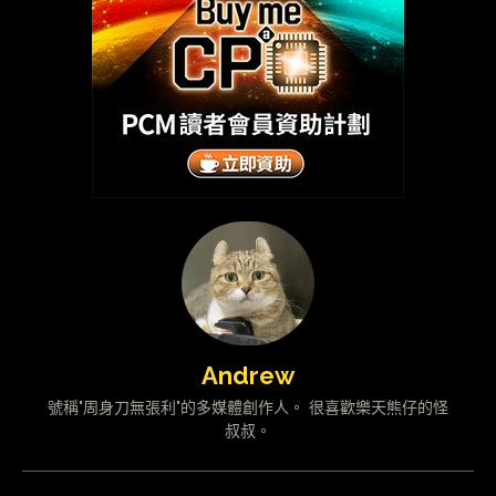
Andrew
號稱"周身刀無張利"的多媒體創作人。 很喜歡樂天熊仔的怪
叔叔。