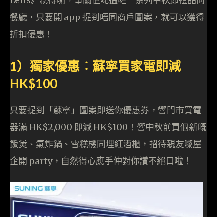
Lens》就得喇，事關佢哋搵咗一系列中秋節禮品同
餐廳，只要開 app 捉到唔同商戶圖案，就可以獲得
折扣優惠！
1）獨家優惠︰蘇寜買家電即減
HK$100
只要捉到「蘇寧」圖案即送你優惠券，響門市買電
器滿 HK$2,000 即減 HK$100！響中秋前買個新嘅
飯煲、氣炸鍋、雪糕機同埋紅酒櫃，招待親友嚟屋
企開 party，自然得心應手仲對你讚不絕口啦！