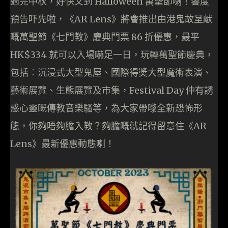
過完中秋，好快又到 Halloween 萬聖節喇！響度
預告吓先啦，《AR Lens》將會推出由港鬼故呈獻
嘅萬聖節《七門教》慶典門票 86 折優惠，最平
HK$334 就可以入場嚇足一日，玩轉萬聖節慶典，
包括︰沉浸式大型鬼屋、國際得奬大型魔術表演、
藝術展覽、生態展覽及市集，Festival Day 仲有誘
惑心靈嘅傳教音樂騷等，為大家帶嚟全新恐怖形
態，你夠唔夠膽入教？夠膽嘅就記得留意住《AR
Lens》最新優惠動態喇！