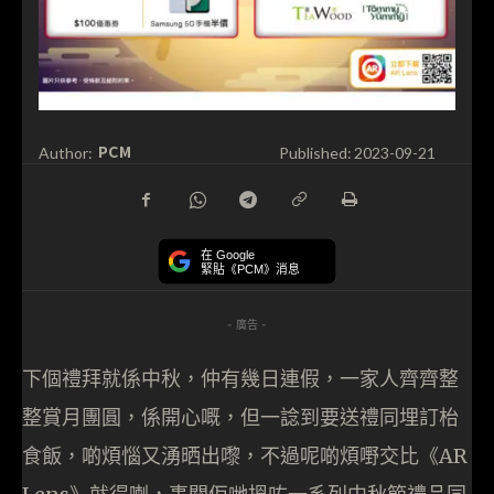
PCM
Author:
Published:
2023-09-21
在 Google
緊貼《PCM》消息
- 廣告 -
下個禮拜就係中秋，仲有幾日連假，一家人齊齊整
整賞月團圓，係開心嘅，但一諗到要送禮同埋訂枱
食飯，啲煩惱又湧晒出嚟，不過呢啲煩嘢交比《AR