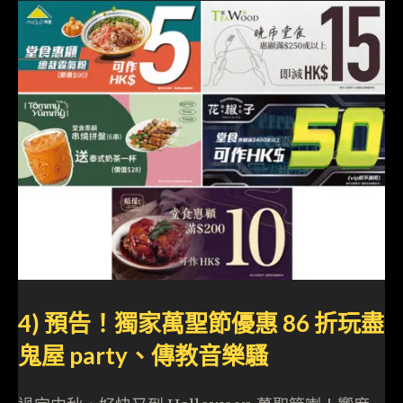
4) 預告！獨家萬聖節優惠 86 折玩盡
鬼屋 party、傳教音樂騷