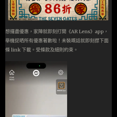
想攞盡優惠，家陣就即刻打開《AR Lens》app，
舉機捉晒所有優惠著數啦！未裝嘅話就即刻㩒下面
條 link 下載。受條款及細則約束。