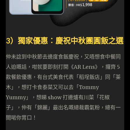
3）獨家優惠︰慶祝中秋團圓飯之選
仲未諗到中秋節去邊度食飯慶祝，又唔想食中餐同
人迫嘅話，咁就要即刻打開《AR Lens》，攞齊 5
款餐飲優惠，有台式美食代表「稻埕飯店」同「茶
木」，想打卡食泰菜又可以去「Tommy
Yummy」，想睇 show 打邊爐有川菜「花椒
子」，仲有「錦麗」最出名嘅總裁霸氣粉，總有一
間啱你胃口！