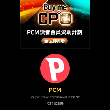
PCM
https://www.pcmarket.com.hk
PCM 編輯部