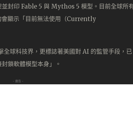
 Fable 5 與 Mythos 5 模型。目前全球所
均會顯示「目前無法使用（Currently
擊全球科技界，更標誌著美國對 AI 的監管手段，已
接封鎖軟體模型本身」。
- 廣告 -