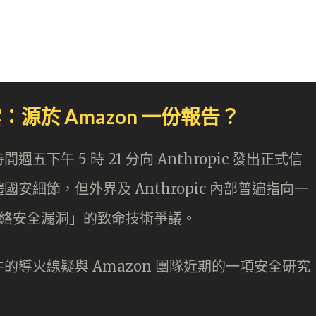
源於 Amazon 一份報告？
午 5 時 21 分向 Anthropic 發出正式信
細節，但外界及 Anthropic 內部普遍指向一
與網絡安全漏洞」的致命技術爭議。
導火線疑與 Amazon 團隊近期的一項安全研究