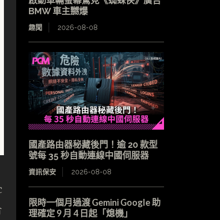
啟動車輛螢幕驚見《蜘蛛俠》廣告
BMW 車主嬲爆
趣聞
2026-08-08
國產路由器秘藏後門！逾 20 款型
號每 35 秒自動連線中國伺服器
資訊保安
2026-08-08
c
限時一個月過渡 Gemini Google 助
合
理確定 9 月 4 日起「熄機」