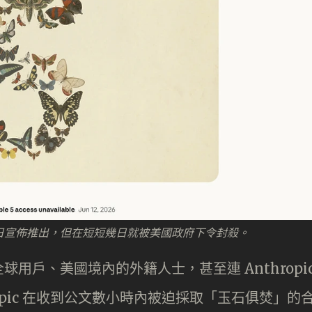
在 6 月 9 日宣佈推出，但在短短幾日就被美國政府下令封殺。
用戶、美國境內的外籍人士，甚至連 Anthropi
opic 在收到公文數小時內被迫採取「玉石俱焚」的