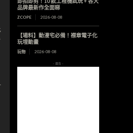
即拍即剪！10 款工程機試玩 + 各大
品牌最新作全面睇
ZCOPE
2026-08-08
此
【場料】動漫宅必備！襟章電子化
s
玩埋動畫
玩物
2026-08-08
- 廣告 -
且