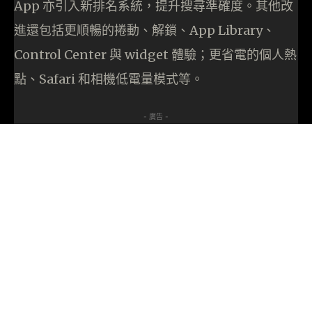
App 亦引入新排名系統，提升搜尋準確度。其他改
進還包括更順暢的捲動、解鎖、App Library、
Control Center 與 widget 體驗；更省電的個人熱
點、Safari 和相機低電量模式等。
- 廣告 -