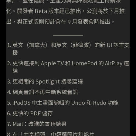
享），並在健康、生產力與無障礙功能上持續深
化。開發者 Beta 版本經已推出，公測將於下月推
出，與正式版則預計會在 9 月發表會時推出。
英文（加拿大）和英文（菲律賓）的新 UI 語言支
援
更快連接到 Apple TV 和 HomePod 的 AirPlay 連
線
更相關的 Spotlight 搜尋建議
網頁音訊不再中斷系統音訊
iPadOS 中主畫面編輯的 Undo 和 Redo 功能
更快的 PDF 儲存
Mail：改進的置頂結果
在「共享相簿」中篩選照片和影片