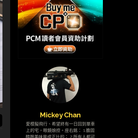
Mickey Chan
愛模擬飛行、希望終有一日回到單車
上的宅，眼鏡娘控。座右銘： 1.膽固
醇跟美味是成正比的； 2.所有人都可