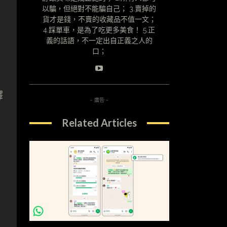
以騙，但絕對不能騙自己； 3.賣掉的
貨才是錢，不賣的收藏品不值一文；
4.踩單車，是為了吃更多美食！ 5.正
義的話語，不一定出自正義之人的
口；
釋
- 廣告 -
？
Related Articles