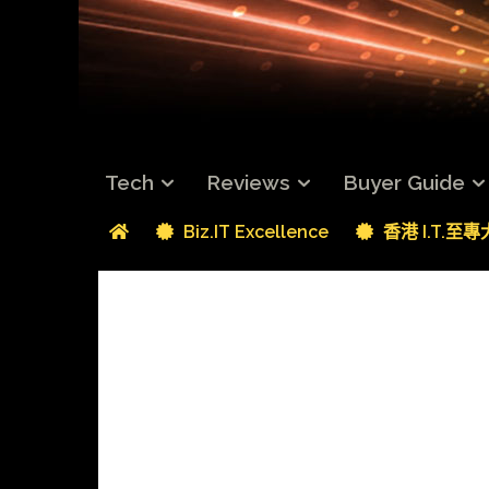
Tech
Reviews
Buyer Guide
Biz.IT Excellence
香港 I.T.至