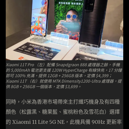
Xiaomi 11T Pro （左）配備 Snapdgraon 888 處理器之餘，手機
的 5,000mAh 電池更支援 120W HyperCharge 有線快充，17 分鐘
即可 100% 充滿，提供 12GB + 256GB 版本，定價 $4,399；
Xiaomi 11T （右）就使用 MTK Dimensity1200-Ultra 處理器，提
供 8GB + 256GB 一個版本，定價 $3,699。
同時，小米為香港市場帶來主打纖巧機身及有四種
顏色（松露黑、糖果藍、蜜桃粉色及雪花白）選擇
的 Xiaomi 11 Lite 5G NE，此機具備 90Hz 更新率