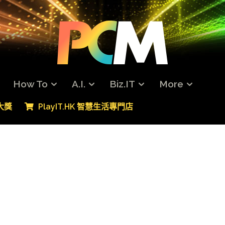
How To
A.I.
Biz.IT
More
專大獎
PlayIT.HK 智慧生活專門店