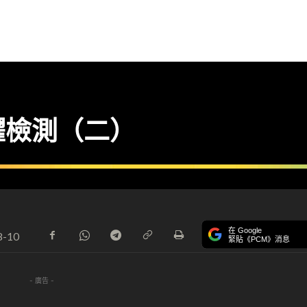
躍檢測（二）
在 Google
8-10
緊貼《PCM》消息
- 廣告 -