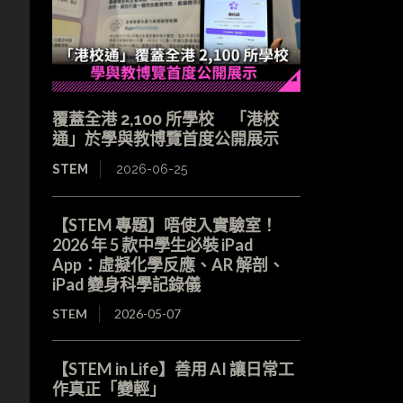
覆蓋全港 2,100 所學校 「港校
通」於學與教博覽首度公開展示
STEM
2026-06-25
【STEM 專題】唔使入實驗室！
2026 年 5 款中學生必裝 iPad
App：虛擬化學反應、AR 解剖、
iPad 變身科學記錄儀
STEM
2026-05-07
【STEM in Life】善用 AI 讓日常工
作真正「變輕」