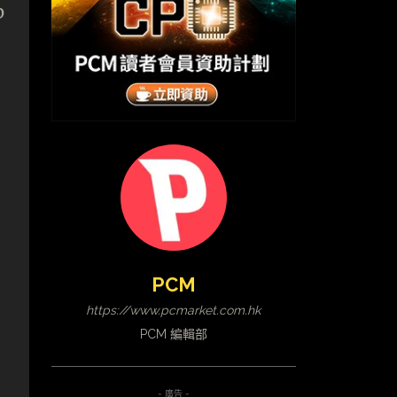
p
PCM
https://www.pcmarket.com.hk
PCM 編輯部
- 廣告 -