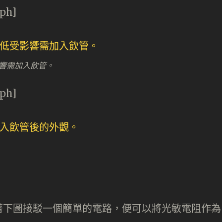
aph]
響需加入飲管。
aph]
著下圖接駁一個簡單的電路，便可以將光敏電阻作為