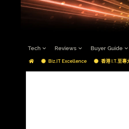
Tech
Reviews
Buyer Guide
Biz.IT Excellence
香港 I.T.至