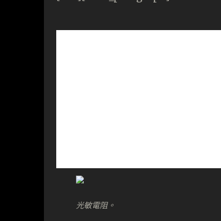
光敏電阻。