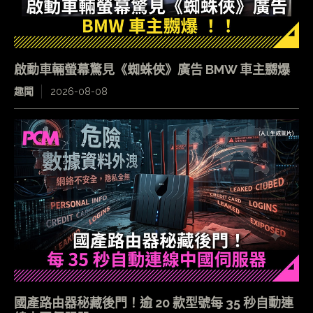
啟動車輛螢幕驚見《蜘蛛俠》廣告 BMW 車主嬲爆
趣聞
2026-08-08
國產路由器秘藏後門！逾 20 款型號每 35 秒自動連