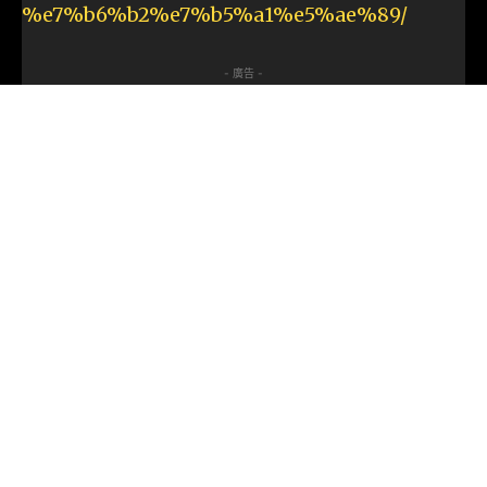
%e7%b6%b2%e7%b5%a1%e5%ae%89/
- 廣告 -