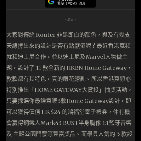
緊貼《PCM》消息
- 廣告 -
大家對傳統 Router 非黑即白的顏色，與及有幾支
天線撐出來的設計是否有點厭倦呢 ? 最近香港寬頻
就和迪士尼合作，並以迪士尼及Marvel人物做主
題，設計了 11 款全新的 HKBN Home Gateway，
款款都有其特色，真的眼花繚亂。所以香港寬頻亦
特別推出「HOME GATEWAY大賞投」抽獎活動，
只要揀選你最鍾意嘅3款Home Gateway設計，即
可以獲得價值 HK$24 的鴻福堂電子禮券，仲有機
會贏得鋼鐵人Mark43 BUST半身胸像 1:1藍牙音響
及 主題公園門票等豐富獎品。而最具人氣的 3 款設