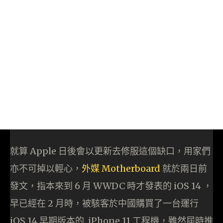
就算 Apple 日後會以更新去修服這個缺口，用家們
亦不可掉以輕心，
外媒 Motherboard
就於兩日前
發文，指本來到 6 月 WWDC 時才發表的 iOS 14 ，
早已經在 2 月時，被駭客於中國購買了一台運行
iOS 14 早期版本的 iPhone 11 工程機，雖然屆時推