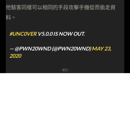
他駭客同樣可以相同的手段攻擊手機從而偷走資
料。
#UNC0VER
V5.0.0 IS NOW OUT.
— @PWN20WND (@PWN20WND)
MAY 23,
2020
- 廣告 -