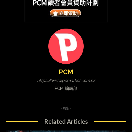
PCM
https://www.pcmarket.com.hk
PCM 編輯部
- 廣告 -
Related Articles