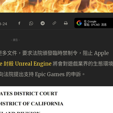
在 Google
8-24
緊貼《PCM》消息
- 廣告 -
出更多文件，要求法院頒發臨時禁制令，阻止 Apple
e 封殺 Unreal Engine
將會對遊戲業界的生態環
向法院提出支持 Epic Games 的申訴。