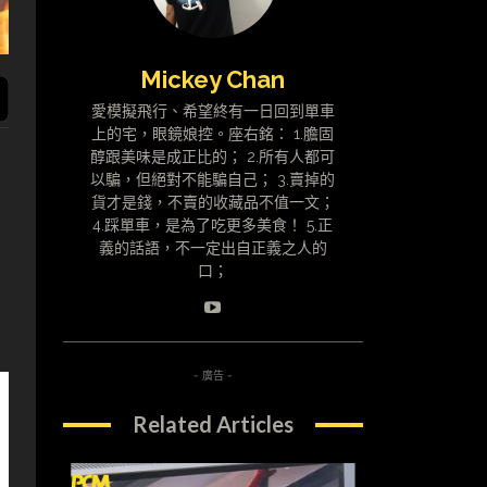
Mickey Chan
愛模擬飛行、希望終有一日回到單車
上的宅，眼鏡娘控。座右銘： 1.膽固
醇跟美味是成正比的； 2.所有人都可
以騙，但絕對不能騙自己； 3.賣掉的
貨才是錢，不賣的收藏品不值一文；
4.踩單車，是為了吃更多美食！ 5.正
義的話語，不一定出自正義之人的
境
口；
- 廣告 -
Related Articles