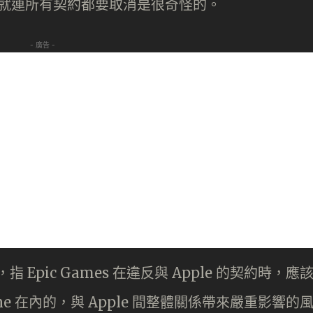
項契約就連所有契約都要取消是很奇怪的。
- 廣告 -
 Epic Games 在違反與 Apple 的契約時，應
ine 在內的，與 Apple 間整體關係帶來嚴重影響的