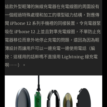
這款外型輕薄的無線充電器在充電線圈的周圍設有
一個經過特殊處理和加工的環型磁力結構，對應傳
聞 iPhone 12 系列手機裡的同樣裝置，令充電器緊
吸在 iPhone 12 上並且對準充電線圈，不單防止充
電器移位而意外地停止充電的問題，還因為因為輕
薄設計而讓用戶可以一邊充電一邊使用電話（編
按：這樣用的話幹嗎不直接用 Lightning 線充電
啊⋯⋯）。