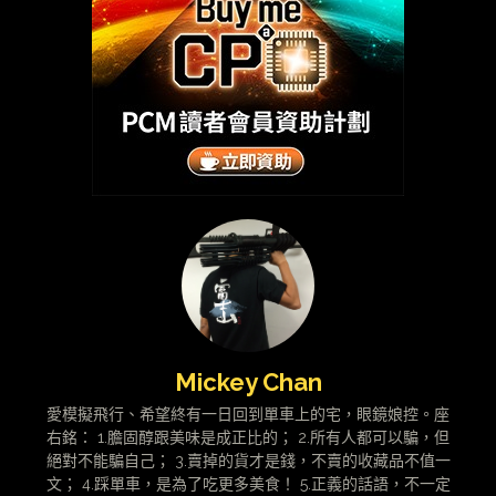
Mickey Chan
愛模擬飛行、希望終有一日回到單車上的宅，眼鏡娘控。座
右銘： 1.膽固醇跟美味是成正比的； 2.所有人都可以騙，但
絕對不能騙自己； 3.賣掉的貨才是錢，不賣的收藏品不值一
文； 4.踩單車，是為了吃更多美食！ 5.正義的話語，不一定