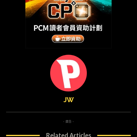
JW
- 廣告 -
Related Articles