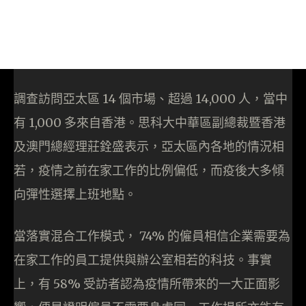
調查訪問亞太區 14 個市場、超過 14,000 人，當中
有 1,000 多來自香港。思科大中華區副總裁暨香港
及澳門總經理莊銓盛表示，亞太區內各地的情況相
若，疫情之前在家工作的比例偏低，而疫後大多傾
向彈性選擇上班地點。
當落實混合工作模式， 74% 的僱員相信企業需要為
在家工作的員工提供與辦公室相若的科技。事實
上，有 58% 受訪者認為疫情所帶來的一大正面影