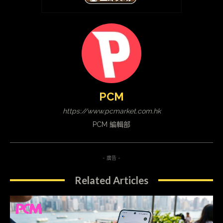
PCM
https://www.pcmarket.com.hk
PCM 編輯部
- 廣告 -
Related Articles