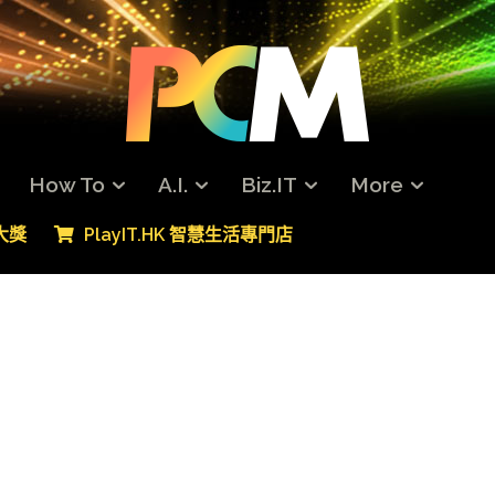
How To
A.I.
Biz.IT
More
專大獎
PlayIT.HK 智慧生活專門店