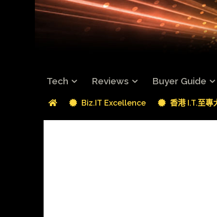
Tech
Reviews
Buyer Guide
Biz.IT Excellence
香港 I.T.至