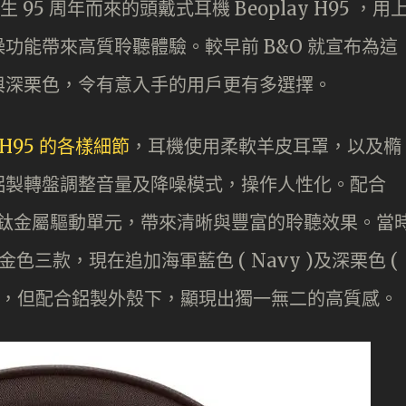
）誕生 95 周年而來的頭戴式耳機 Beoplay H95 ，用
功能帶來高質聆聽體驗。較早前 B&O 就宣布為這
與深栗色，令有意入手的用戶更有多選擇。
y H95 的各樣細節
，耳機使用柔軟羊皮耳罩，以及橢
鋁製轉盤調整音量及降噪模式，操作人性化。配合
 電動力學鈦金屬驅動單元，帶來清晰與豐富的聆聽效果。當
及金色三款，現在追加海軍藍色 ( Navy )及深栗色 (
較低調，但配合鋁製外殼下，顯現出獨一無二的高質感。