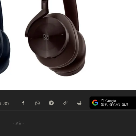
在 Google
9-30
緊貼《PCM》消息
- 廣告 -