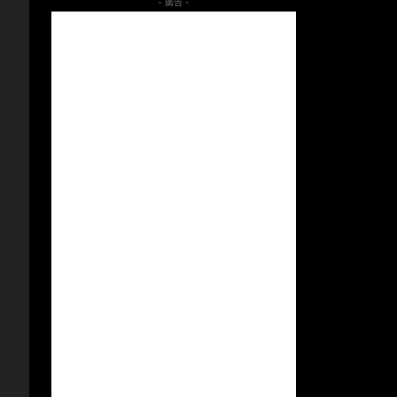
- 廣告 -