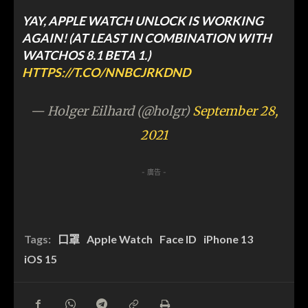
YAY, APPLE WATCH UNLOCK IS WORKING
AGAIN! (AT LEAST IN COMBINATION WITH
WATCHOS 8.1 BETA 1.)
HTTPS://T.CO/NNBCJRKDND
— Holger Eilhard (@holgr)
September 28,
2021
- 廣告 -
Tags:
口罩
Apple Watch
Face ID
iPhone 13
iOS 15