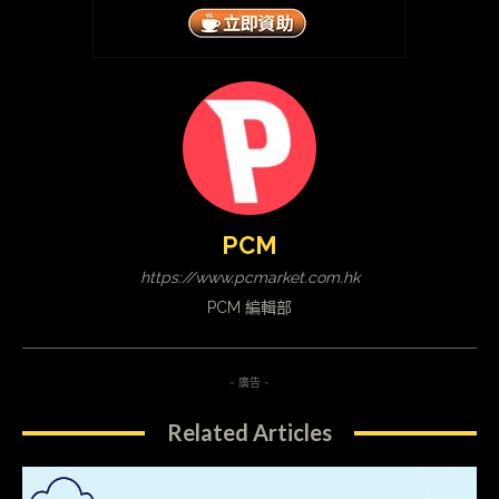
PCM
https://www.pcmarket.com.hk
PCM 編輯部
- 廣告 -
Related Articles