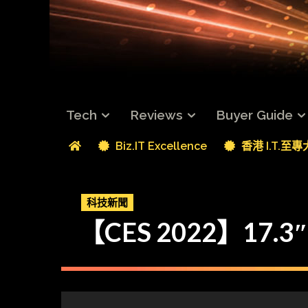
Tech
Reviews
Buyer Guide
Biz.IT Excellence
香港 I.T.至
科技新聞
【CES 2022】17.3