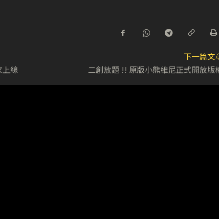
下一篇文
家上線
二創放題 !! 原版小熊維尼正式開放版