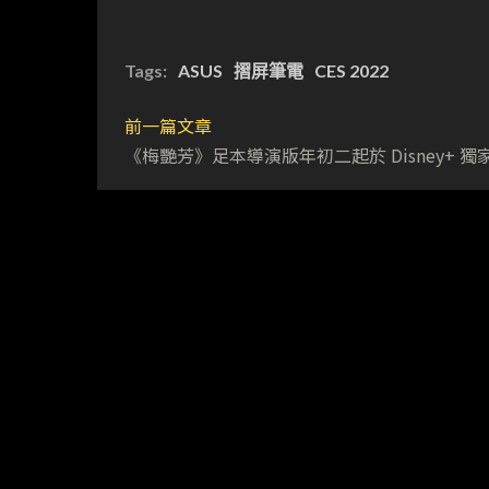
Tags:
ASUS
摺屏筆電
CES 2022
前一篇文章
《梅艷芳》足本導演版年初二起於 Disney+ 獨