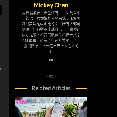
Mickey Chan
愛模擬飛行、希望終有一日回到單車
上的宅，眼鏡娘控。座右銘： 1.膽固
醇跟美味是成正比的； 2.所有人都可
以騙，但絕對不能騙自己； 3.賣掉的
貨才是錢，不賣的收藏品不值一文；
4.踩單車，是為了吃更多美食！ 5.正
義的話語，不一定出自正義之人的
口；
增
- 廣告 -
Related Articles
、