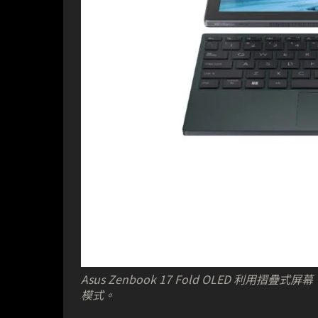
Asus Zenbook 17 Fold OLED 
模式。