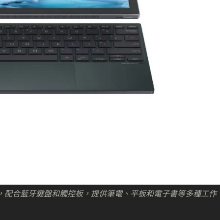
利用摺疊式屏幕，配合藍牙鍵盤和觸控板，提供筆電、平板和電子書等多種工作