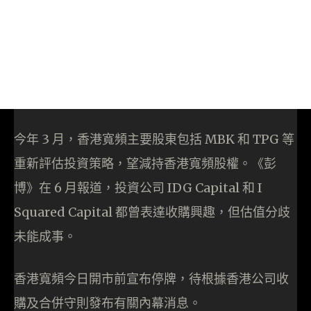
今年 3 月，香港寬頻主要股東包括 MBK 和 TPG 等
重新評估投資策略，望減持香港寬頻股權。《彭
博》在 6 月報道，投資公司 IDG Capital 和 I
Squared Capital 都曾表達收購興趣，但估值分歧
未能成事。
香港寬頻今日開市前宣布停牌，待根據香港公司收
購及合併守則發布有關內幕消息。