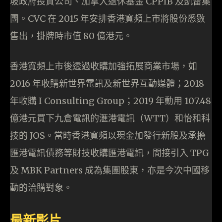
坡政府投資公司、加拿大退休基金 CPPIB 及凱雷集
團。CVC 在 2015 年安排香港寬頻上市將股份悉數
售出，掛牌時市值 80 億港元。
香港寬頻上市後透過收購加強拓展商業市場，如
2016 年收購新世界電訊及新世界互動媒體；2018
年收購 I Consulting Group；2019 年動用 107.48
億港元買下九倉電訊的滙港電訊（WTT）和怡和科
技的 JOS。當時香港寬頻以現金加發行新股及承擔
匯港電訊債務等財技收購匯港電訊，間接引入 TPG
及 MBK Partners 成為集團股東，亦是今次中國移
動的洽購對象。
最新影片