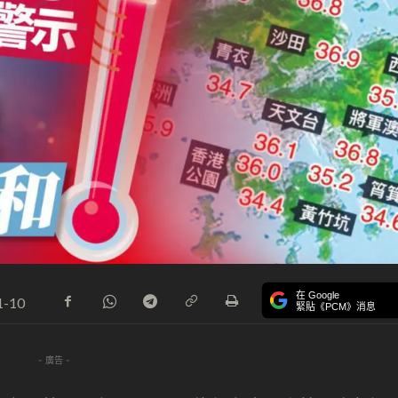
在 Google
1-10
緊貼《PCM》消息
- 廣告 -