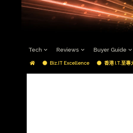
Tech
Reviews
Buyer Guide
Biz.IT Excellence
香港 I.T.至