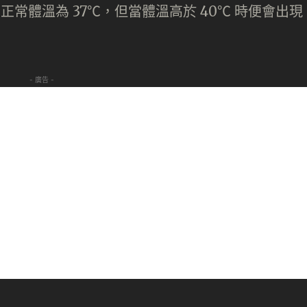
正常體溫為 37℃，但當體溫高於 40℃ 時便會出現
- 廣告 -