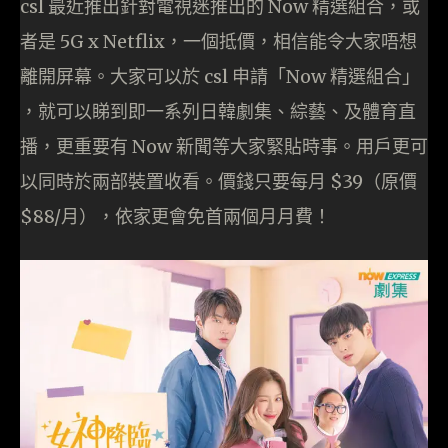
csl 最近推出針對電視迷推出的 Now 精選組合，或
者是 5G x Netflix，一個抵價，相信能令大家唔想
離開屏幕。大家可以於 csl 申請「Now 精選組合」
，就可以睇到即一系列日韓劇集、綜藝、及體育直
播，更重要有 Now 新聞等大家緊貼時事。用戶更可
以同時於兩部裝置收看。價錢只要每月 $39（原價
$88/月），依家更會免首兩個月月費！