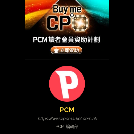
PCM
https://www.pcmarket.com.hk
PCM 編輯部