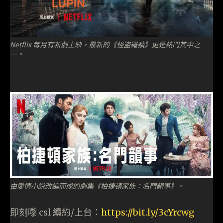
Netflix 每月有新劇上映，最新的《怪盜羅蘋》更是熱門其中之
一。
由愛情小說改編而成的劇集《柏捷頓家族：名門韻事》。
即刻嚟 csl 續約/上台：
https://bit.ly/3cYrcwg