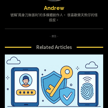
Andrew
號稱"周身刀無張利"的多媒體創作人。 很喜歡樂天熊仔的怪
叔叔。
- 廣告 -
Related Articles