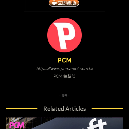
PCM
https://www.pcmarket.com.hk
PCM 編輯部
- 廣告 -
Related Articles