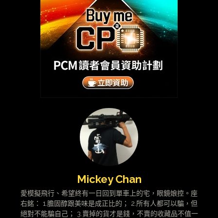
Mickey Chan
愛模擬飛行、希望終有一日回到單車上的宅，眼鏡娘控。座
右銘： 1.膽固醇跟美味是成正比的； 2.所有人都可以騙，但
絕對不能騙自己； 3.賣掉的貨才是錢，不賣的收藏品不值一