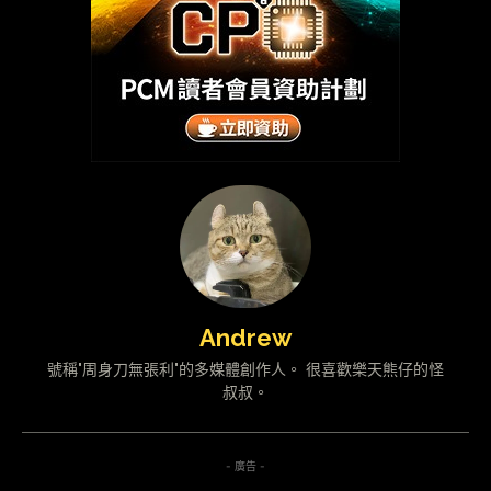
Andrew
號稱"周身刀無張利"的多媒體創作人。 很喜歡樂天熊仔的怪
叔叔。
- 廣告 -