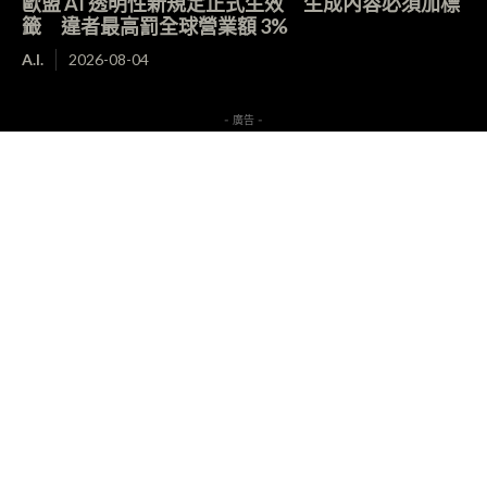
歐盟 AI 透明性新規定正式生效 生成內容必須加標
籤 違者最高罰全球營業額 3%
A.I.
2026-08-04
- 廣告 -