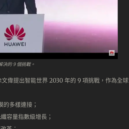
解決的 9 個挑戰。
偉提出智能世界 2030 年的 9 項挑戰，作為全球
規模的多樣連接；
光纖容量指數級增長；
須改革；