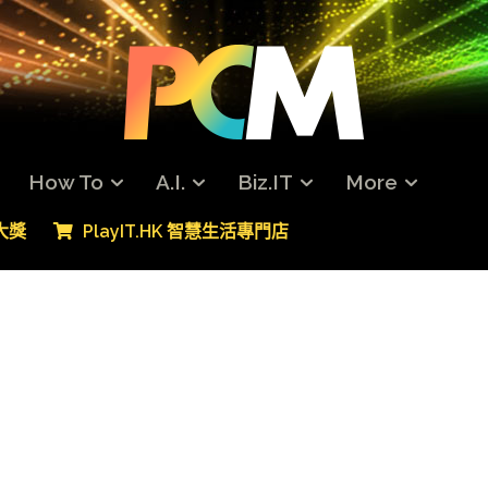
How To
A.I.
Biz.IT
More
專大獎
PlayIT.HK 智慧生活專門店