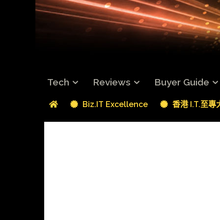
Tech
Reviews
Buyer Guide
Biz.IT Excellence
香港 I.T.至