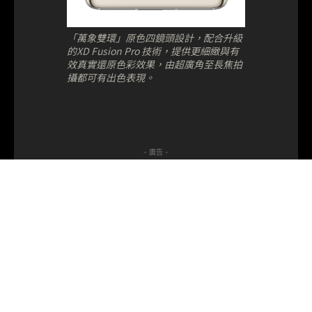
「萬象雙環」原色四鏡頭設計，配合升級
的XD Fusion Pro 技術，提供更細緻與有
效真實還原色彩效果，由超廣角至長焦拍
攝都可有出色表現。
- 廣告 -