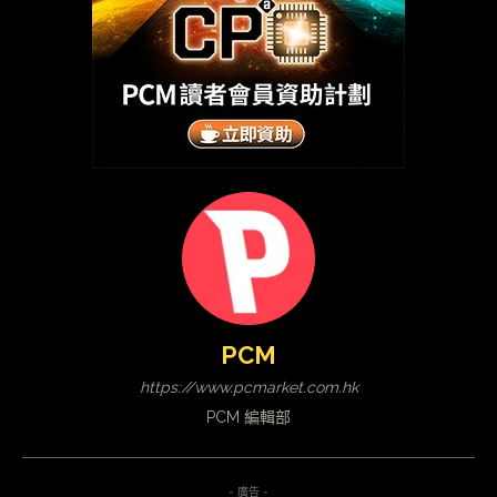
PCM
https://www.pcmarket.com.hk
PCM 編輯部
- 廣告 -