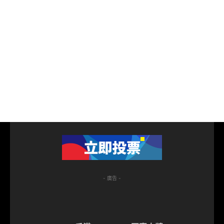
- 廣告 -