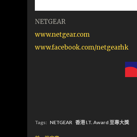
NETGEAR
www.netgear.com
www.facebook.com/netgearhk
Tags:
NETGEAR
香港 I.T. Award 至專大獎