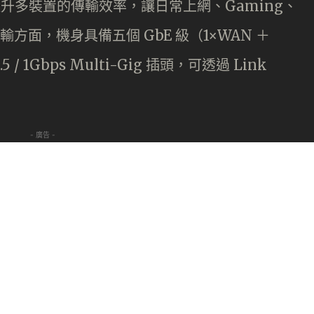
輸，提升多裝置的傳輸效率，讓日常上網、Gaming、
輸方面，機身具備五個 GbE 級（1×WAN ＋
/ 1Gbps Multi-Gig 插頭，可透過 Link
- 廣告 -