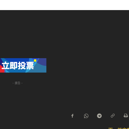
- 廣告 -