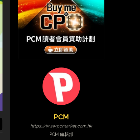
PCM
https://www.pcmarket.com.hk
PCM 編輯部