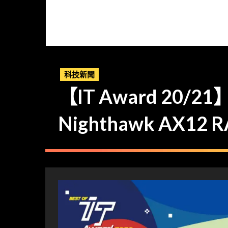
科技新聞
【IT Award 20
Nighthawk AX12 