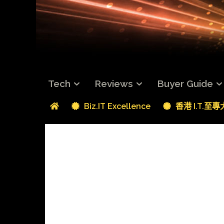
Tech
Reviews
Buyer Guide
Biz.IT Excellence
香港 I.T.至