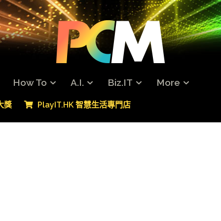
How To
A.I.
Biz.IT
More
專大獎
PlayIT.HK 智慧生活專門店