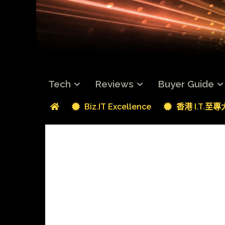
Tech
Reviews
Buyer Guide
Biz.IT Excellence
香港 I.T.至