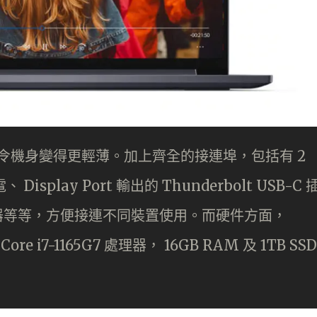
精工打造，令機身變得更輕薄。加上齊全的接連埠，包括有 2
電、 Display Port 輸出的 Thunderbolt USB-C 
d 讀卡器等等，方便接連不同裝置使用。而硬件方面，
el Core i7-1165G7 處理器， 16GB RAM 及 1TB SSD
。