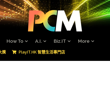
How To
A.I.
Biz.IT
More
專大獎
PlayIT.HK 智慧生活專門店