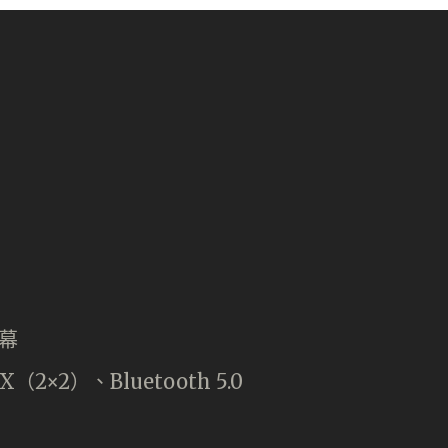
屏幕
AX（2×2）、Bluetooth 5.0