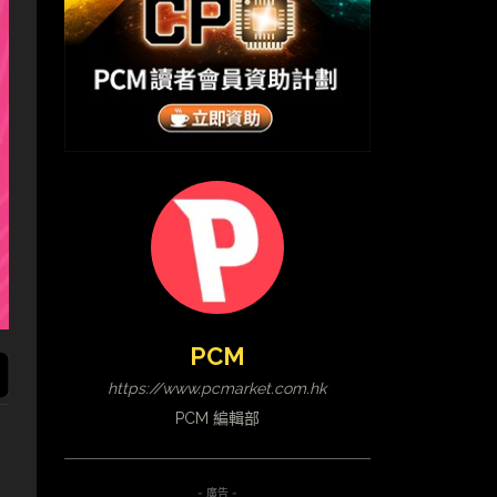
PCM
https://www.pcmarket.com.hk
PCM 編輯部
- 廣告 -