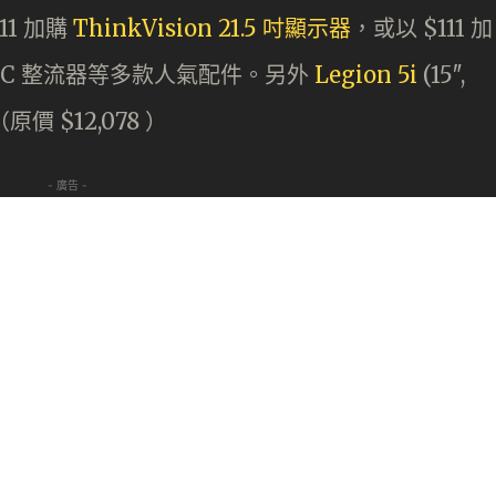
111 加購
ThinkVision 21.5 吋顯示器
，或以 $111 加
、AC 整流器等多款人氣配件。另外
Legion 5i
(15″,
原價 $12,078 ）
- 廣告 -