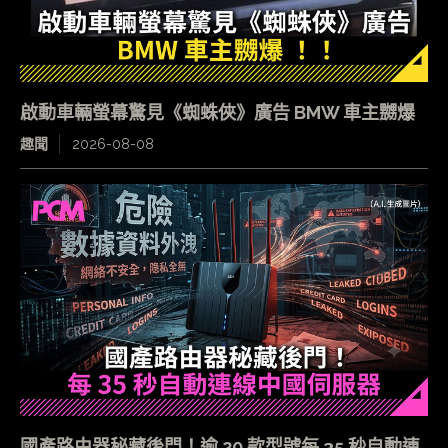
啟動車輛螢幕驚見《蜘蛛俠》廣告 BMW 車主嬲爆
趣聞
2026-08-08
國產路由器秘藏後門！逾 20 款型號每 35 秒自動連