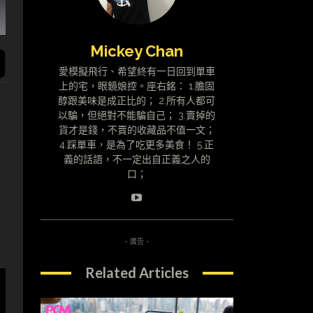
Mickey Chan
愛模擬飛行、希望終有一日回到單車
上的宅，眼鏡娘控。座右銘： 1.膽固
醇跟美味是成正比的； 2.所有人都可
以騙，但絕對不能騙自己； 3.賣掉的
貨才是錢，不賣的收藏品不值一文；
4.踩單車，是為了吃更多美食！ 5.正
義的話語，不一定出自正義之人的
裝
口；
- 廣告 -
Related Articles