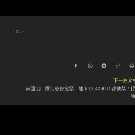
- 廣告 -
下一篇文
美國出口限制愈修愈緊 連 RTX 4090 D 都被禁！[
新