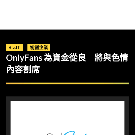
Biz.IT
初創企業
OnlyFans 為資金從良 將與色情
內容割席