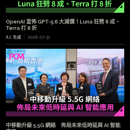
OpenAI 宣佈 GPT-5.6 大減價！Luna 狂劈 8 成、
Terra 打 8 折
A.I. 生成
2026-07-31
中移動升級 5.5G 網絡 佈局未來低時延與 AI 智能