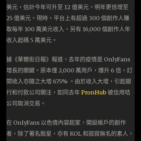
美元，估計今年可升至 12 億美元，明年更倍增至
25 億美元。現時，平台上有超過 300 個創作人賺
取每年 100 萬美元收入，另有 16,000 個創作人年
收入起碼 5 萬美元。
據《華爾街日報》報道，去年的疫情是 OnlyFans
增長的關鍵。原本僅 2,000 萬用戶，爆升 6 倍，訂
閱收入亦隨之大增 675% 。由於收入大增，引起銀
行和付款公司關注，如同去年
PronHub
被信用咭
公司取消交易。
在 OnlyFans 以色情內容起家，開設帳戶的創作
者，除了著名脫星，亦有 KOL 和寂寂無名的素人，