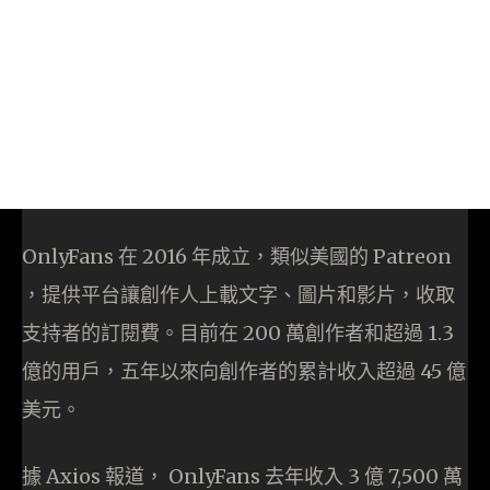
OnlyFans 在 2016 年成立，類似美國的 Patreon
，提供平台讓創作人上載文字、圖片和影片，收取
支持者的訂閱費。目前在 200 萬創作者和超過 1.3
億的用戶，五年以來向創作者的累計收入超過 45 億
美元。
據 Axios 報道， OnlyFans 去年收入 3 億 7,500 萬