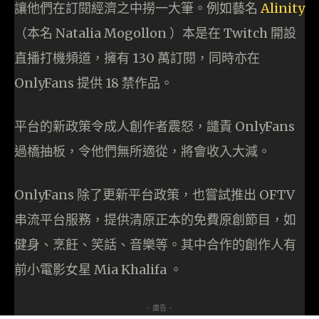
讓他們在訂閱經濟之中撈一大筆。例如藝名
Alinity
（本名 Natalia Mogollon ）本是在 Twitch 開設
直播打機頻道，擁有 130 萬訂閱，同時亦在
OnlyFans 提供 18 禁作品。
平台的新政策令成人創作者震怒，譴責 OnlyFans
過橋抽板，令他們無所適從，將會收入大減。
OnlyFans 除了更新平台政策，也嘗試推出 OFTV
串流平台服務，提供清原正本的免費原創節目，如
健身、烹飪、笑話、音樂等。其中合作的創作人有
前小電影女星 Mia Khalifa 。
- 廣告 -