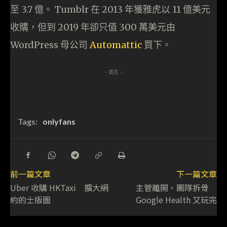
至 3.7 億。 Tumblr 在 2013 年獲雅虎以 11 億美元
收購，但到 2019 年卻只值 300 萬美元由
WordPress 母公司
Automattic
買下。
- 廣告 -
Tags:
onlyfans
前一篇文章
下一篇文章
Uber 收購 HKTaxi 擴大網
主管離開，團隊拆骨
約的士版圖
Google Health 又玩完