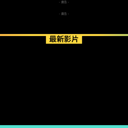
- 廣告 -
- 廣告 -
最新影片