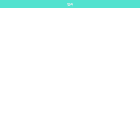
- 廣告 -