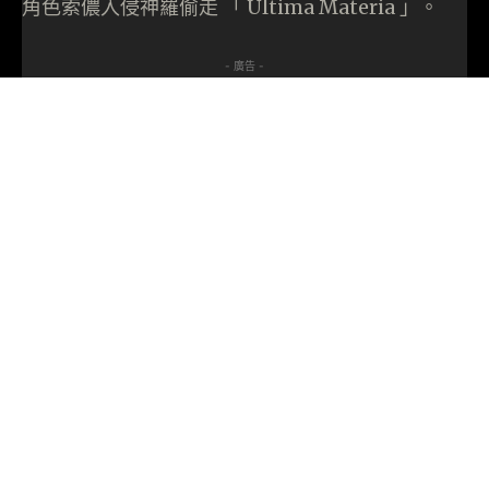
角色索儂入侵神羅偷走 「 Ultima Materia 」。
- 廣告 -