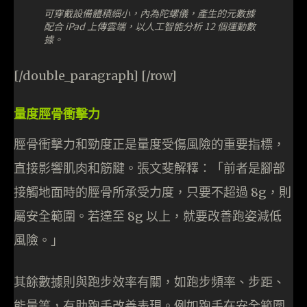
可穿戴設備體積細小，內為陀螺儀，產生的元數據
配合 iPad 上傳雲端，以人工智能分析 12 個運動數
據。
[/double_paragraph] [/row]
量度脛骨衝擊力
脛骨衝擊力和勁度正是量度受傷風險的重要指標，
直接影響肌肉和筋腱。張文斐解釋：「前者是腳部
接觸地面時的脛骨所承受力度，只要不超過 8g，則
屬安全範圍。若達至 8g 以上，就要改善跑姿減低
風險。」
其餘數據則與跑步效率有關，如跑步頻率、步距、
能量等，有助跑手改善表現。例如跑手在安全範圍