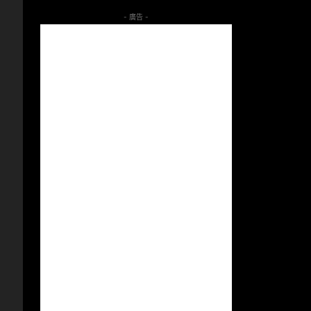
- 廣告 -