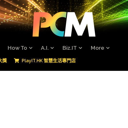
How To
A.I.
Biz.IT
More
專大獎
PlayIT.HK 智慧生活專門店