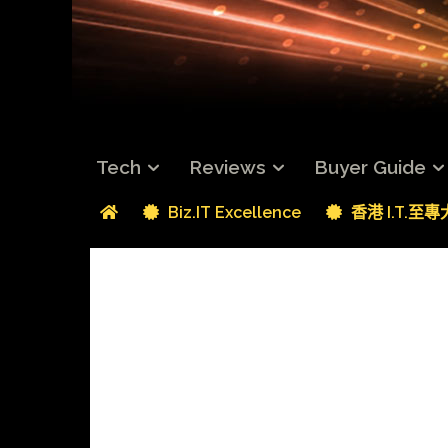
Tech
Reviews
Buyer Guide
Biz.IT Excellence
香港 I.T.至