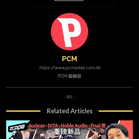
PCM
https://www.pcmarket.com.hk
PCM 編輯部
- 廣告 -
Related Articles