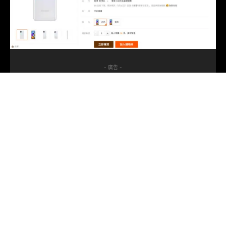
- 廣告 -