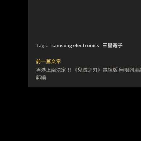
Tags:
samsung electronics
三星電子
前一篇文章
香港上架決定 !! 《鬼滅之刃》電視版 無限列車編
郭編