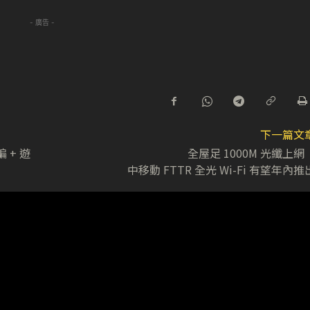
- 廣告 -
下一篇文
 + 遊
全屋足 1000M 光纖上
中移動 FTTR 全光 Wi-Fi 有望年內推