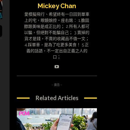
Mickey Chan
愛模擬飛行、希望終有一日回到單車
上的宅，眼鏡娘控。座右銘： 1.膽固
醇跟美味是成正比的； 2.所有人都可
以騙，但絕對不能騙自己； 3.賣掉的
貨才是錢，不賣的收藏品不值一文；
4.踩單車，是為了吃更多美食！ 5.正
義的話語，不一定出自正義之人的
口；
- 廣告 -
Related Articles