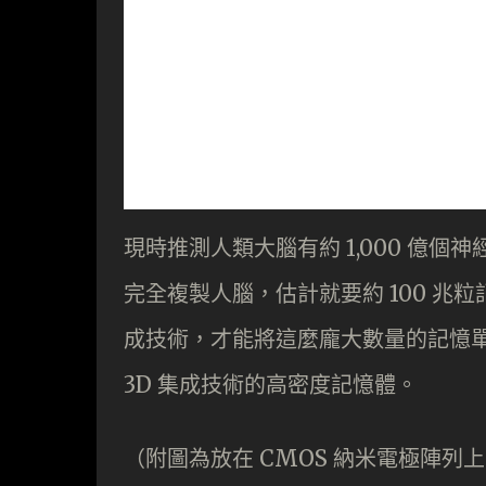
現時推測人類大腦有約 1,000 億個神
完全複製人腦，估計就要約 100 兆
成技術，才能將這麼龐大數量的記憶
3D 集成技術的高密度記憶體。
（附圖為放在 CMOS 納米電極陣列